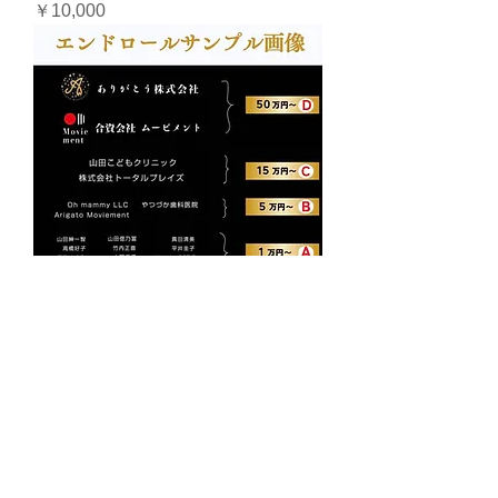
価格
￥10,000
【映画で世界を繋ぐ応援コース】
価格
￥10,000
CONTACT