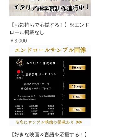
【お気持ちで応援する！】※エンド
ロール掲載なし
価格
￥3,000
【好きな映画＆言語を応援する！】