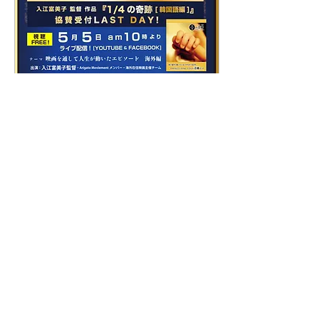
2022年4月26日
∙
1
分
４月２７日（水）の配信
予告。
みなさん、こんにちは。 や
っこです。 昨日お伝えした
通り、 明日２７日、やりま
すよ、ライブ配信♪ 明日
は、入江監督ときょんちゃ
んがお届けします。 ぜひ、
コメント（チャット）で交
流しましょう～♪ ・
1
0