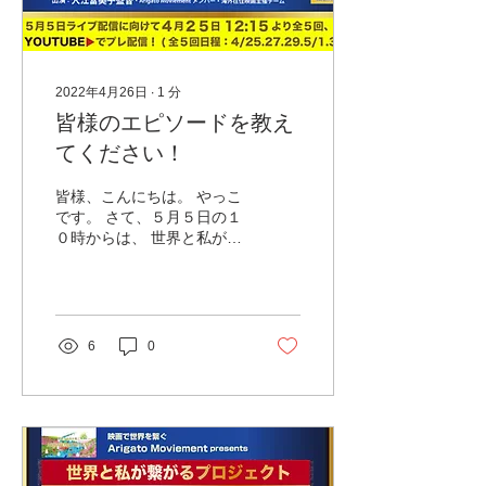
2022年4月26日
∙
1
分
皆様のエピソードを教え
てください！
皆様、こんにちは。 やっこ
です。 さて、５月５日の１
０時からは、 世界と私が繋
がるプロジェクト 『1/4の
奇跡[韓国語編]』協賛ラス
トデー。 ～映画を通して人
生が動いたエピソード＜海
外編＞～ というテーマで、
6
0
ライブ配信をします。 そこ
で！！ 皆さまからも、...