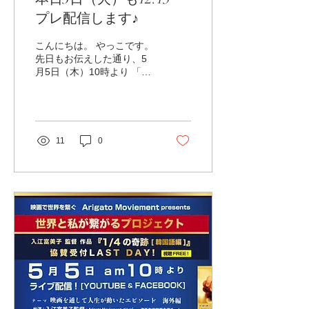
プレ配信します♪
こんにちは。 やっこです。
先日もお伝えした通り、5
月5日（木）10時より 「世
界と私が繋がるプロジェク
ト 『1/4の奇跡[韓国語編]』
協賛ラストデー ～映画を通
して人生が動いたエピソー
ド―海外編―」と題し、 ２
11
0
時間のライブ配信を行いま
す✨...